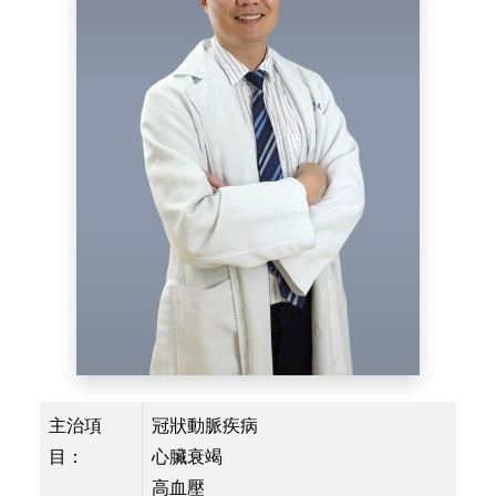
主治項
冠狀動脈疾病
目：
心臟衰竭
高血壓