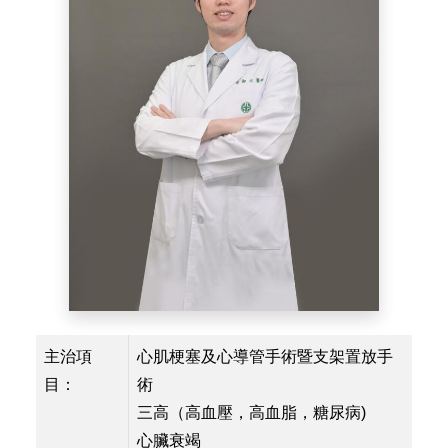
主治項
心肌梗塞及心導管手術暨支架置放手
目：
術
三高（高血壓，高血脂，糖尿病)
心臟衰竭