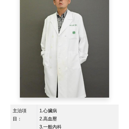
主治項
1.心臟病
目：
2.高血壓
3.一般內科