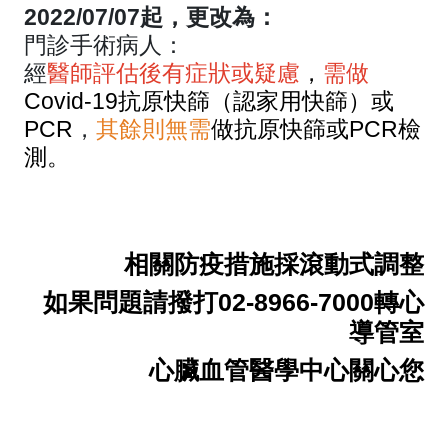
2022/07/07起，更改為：
門診手術病人：
經
醫師評估後有症狀或疑慮
，
需做
Covid-19抗原快篩（認家用快篩）或
PCR
，
其餘則無需
做抗原快篩或PCR檢
測。
相關防疫措施採滾動式調整
如果問題請撥打02-8966-7000轉心
導管室
心臟血管醫學中心關心您