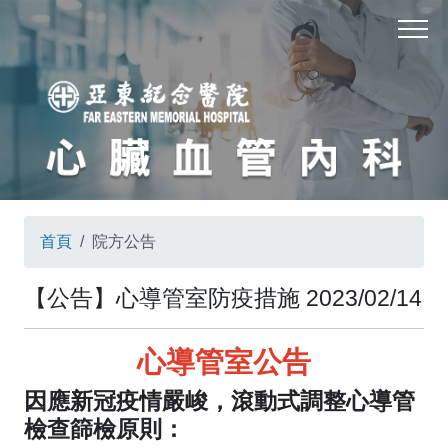
首頁
院方公告
【公告】心導管室防疫措施 2023/02/14
心導管室公告
因應新冠疫情嚴峻，滾動式調整心導管
檢查篩檢原則：