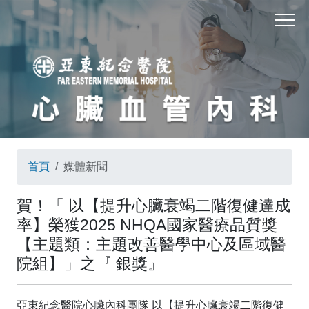
首頁
媒體新聞
賀！「 以【提升心臟衰竭二階復健達成
率】榮獲2025 NHQA國家醫療品質獎
【主題類：主題改善醫學中心及區域醫
院組】」之『 銀獎』
亞東紀念醫院心臟內科團隊 以【提升心臟衰竭二階復健