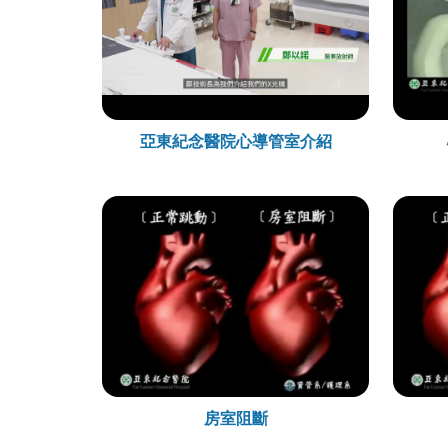
亞東紀念醫院心導管室介紹
房室阻斷