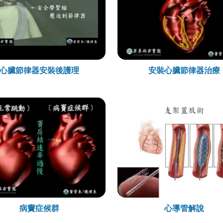
心臟節律器安裝後護理
安裝心臟節律器治療
病竇症候群
心導管解說