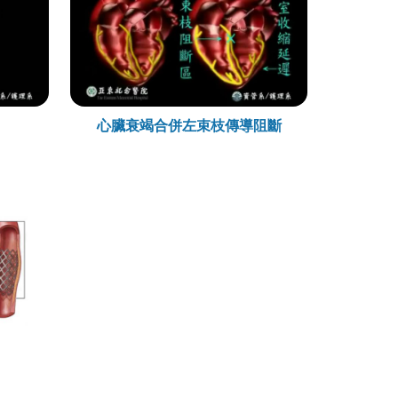
心臟衰竭合併左束枝傳導阻斷